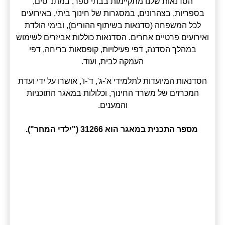
הסדנאות שלנו מתקיימות בבתי ספר, במתנ"סים,
בספריות, בצהרונים, במסגרות של חינוך ביתי, באירועים
לכל המשפחה (סדנאות בשיתוף ההורים), ובימי הולדת
ואירועים פרטיים אחרים. הסדנאות כוללות אביזרים לשימוש
במהלך הסדנה, דפי פעילויות, קופסאות בריחה, דפי
העמקה לבית, ועוד.
הסדנאות המיועדות לתלמידי א'-ג', ד'-ו', אושרו על ידי ועדת
המכרזים של משרד החינוך, וכלולות במאגר התוכניות
והמענים.
מספר התכנית במאגר הוא 31266 ("ילדי המחר").