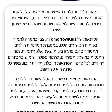
במאה ה-21, ההצלחה האישית והמקצועית של כל אחד
ואחת מאיתנו תלויה במידה רבה ביצירתיות, באינטואיציה,
ביכולת לפתור בעיות לא שגרתיות ובמיומנויות של שיתוף
פעולה.
הסדנאות של
TomorrowKidz
עוצבו במטרה לתמוך
בפיתוח הכישורים הללו. במסגרת הסדנאות הילדים
מתמודדים עם פתרון בעיות שאינן אלגוריתמיות, תוך
התנסות במשחק תפקידים, שיתוף פעולה ושימוש באביזרים
ייחודיים לכל סדנה. הסדנאות הן בלתי תלויות זו בזו. משך כל
סדנה הוא 90 דקות.
הסדנאות מותאמות לשכבות הגיל השונות – לילדי גן
טרום-חובה וחובה, לילדים בכיתות א'-ג', ולילדים בכיתות ד'-
ו'. בתום כל סדנה, הילדים יקבלו משימות העשרה, והילדים
והוריהם יוזמנו לשמור איתנו על קשר ולהתייעץ איתנו בנוגע
לתכני הסדנה ולמשימו ההעשרה.