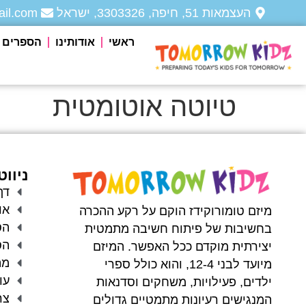
העצמאות 51, חיפה, 3303326, ישראל
il.com
ראשי
אודותינו
הספרים ש
טיוטה אוטומטית
ניוו
דף
או
מיזם טומורוקידז הוקם על רקע ההכרה
הס
בחשיבות של פיתוח חשיבה מתמטית
הס
יצירתית מוקדם ככל האפשר. המיזם
מה
מיועד לבני 12-4, והוא כולל ספרי
עו
ילדים, פעילויות, משחקים וסדנאות
צר
המנגישים רעיונות מתמטיים גדולים